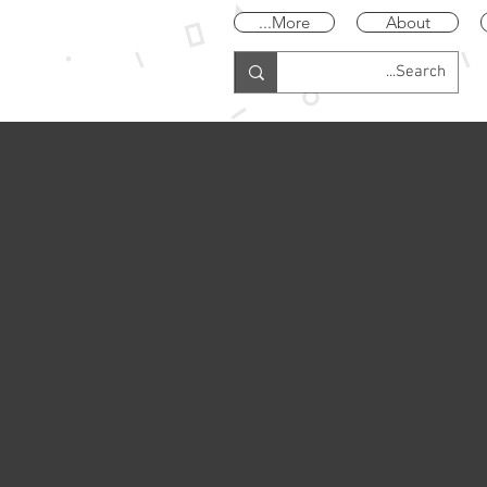
More...
About